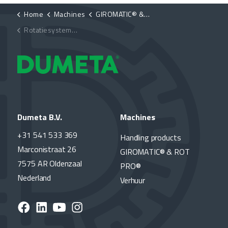
Home
Machines
GIROMATIC® & ROT PRO®
Rotatiesystemen ROT PRO®
Dumeta B.V.
Machines
+31 541 533 369
Handling products
Marconistraat 26
GIROMATIC® & ROT
7575 AR Oldenzaal
PRO®
Nederland
Verhuur